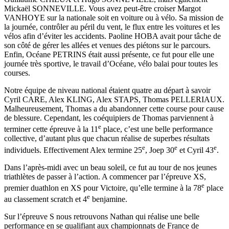
Mickaël SONNEVILLE. Vous avez peut-être croiser Margot
VANHOYE sur la nationale soit en voiture ou à vélo. Sa mission de
la journée, contrôler au péril du vent, le flux entre les voitures et les
vélos afin d’éviter les accidents. Paoline HOBA avait pour tâche de
son côté de gérer les allées et venues des piétons sur le parcours.
Enfin, Océane PETRINS était aussi présente, ce fut pour elle une
journée très sportive, le travail d’Océane, vélo balai pour toutes les
courses.
Notre équipe de niveau national étaient quatre au départ à savoir
Cyril CARE, Alex KLING, Alex STAPS, Thomas PELLERIAUX.
Malheureusement, Thomas a du abandonner cette course pour cause
de blessure. Cependant, les coéquipiers de Thomas parviennent à
e
terminer cette épreuve à la 11
place, c’est une belle performance
collective, d’autant plus que chacun réalise de superbes résultats
e
e
e
individuels. Effectivement Alex termine 25
, Joep 30
et Cyril 43
.
Dans l’après-midi avec un beau soleil, ce fut au tour de nos jeunes
triathlètes de passer à l’action. A commencer par l’épreuve XS,
e
premier duathlon en XS pour Victoire, qu’elle termine à la 78
place
e
au classement scratch et 4
benjamine.
Sur l’épreuve S nous retrouvons Nathan qui réalise une belle
performance en se qualifiant aux championnats de France de