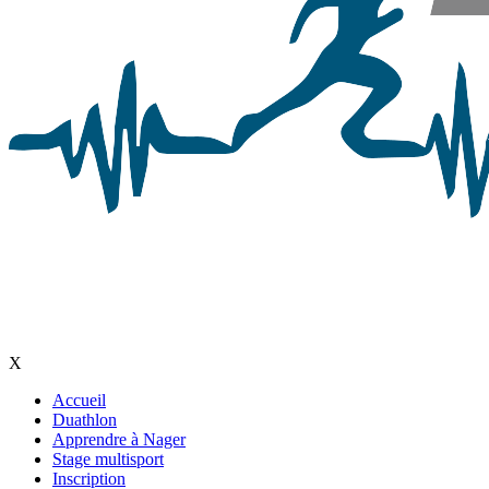
X
Accueil
Duathlon
Main
Apprendre à Nager
navigation
Stage multisport
Inscription