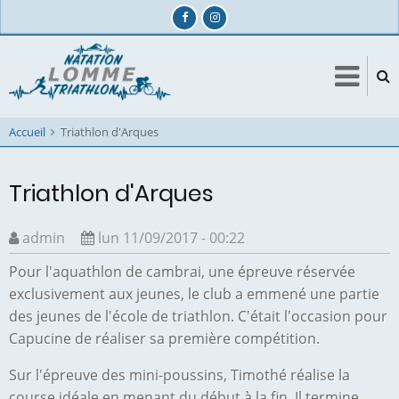
Aller
au
contenu
principal
Accueil
Triathlon d'Arques
Triathlon d'Arques
admin
lun 11/09/2017 - 00:22
Pour l'aquathlon de cambrai, une épreuve réservée
exclusivement aux jeunes, le club a emmené une partie
des jeunes de l'école de triathlon. C'était l'occasion pour
Capucine de réaliser sa première compétition.
Sur l'épreuve des mini-poussins, Timothé réalise la
course idéale en menant du début à la fin. Il termine